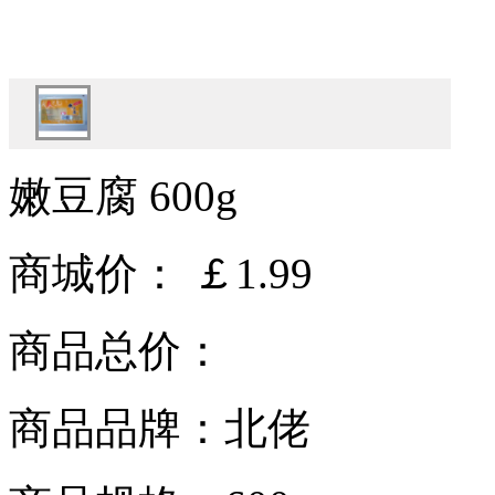
嫩豆腐 600g
商城价：
￡1.99
商品总价：
商品品牌：北佬