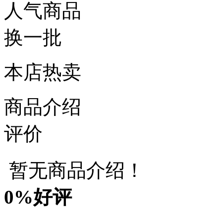
人气商品
换一批
本店热卖
商品介绍
评价
暂无商品介绍！
0
%好评