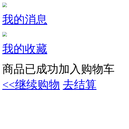
我的消息
我的收藏
商品已成功加入购物车
<<继续购物
去结算