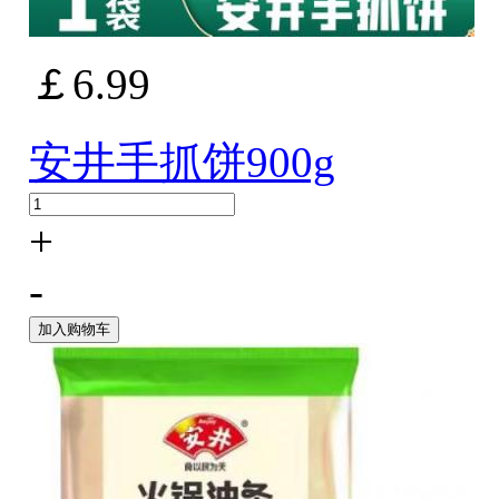
￡6.99
安井手抓饼900g
+
-
加入购物车