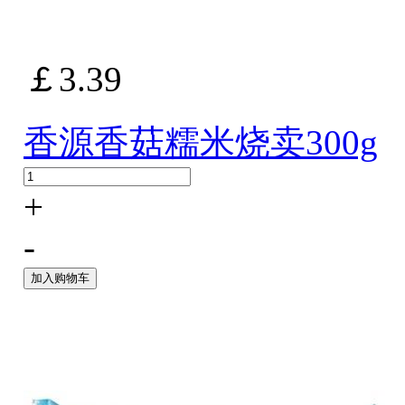
￡3.39
香源香菇糯米烧卖300g
+
-
加入购物车