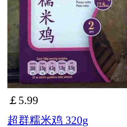
￡5.99
超群糯米鸡 320g