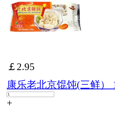
￡2.95
康乐老北京馄饨(三鲜） 1
+
-