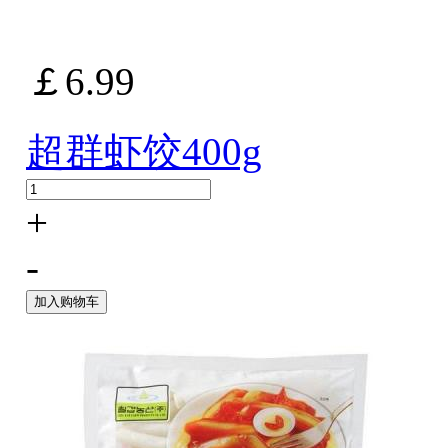
￡6.99
超群虾饺400g
+
-
加入购物车