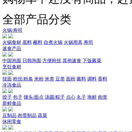
全部产品分类
火锅/寿司
火锅食材
底料
蘸料
自煮火锅
火锅用具
寿司
速食产品
中国泡面
日韩泡面
方便粉丝
其他速食
下饭酱菜
烹饪食材
挂面
粉丝/粉条
米粉
米类
豆类
面粉
酱料
调料
香料
冷冻食品
饺子
包子
馒头/面点
汤圆/粽子
点心
丸子
海鲜
肉类
新鲜食品
豆制品
肉蛋制品
蔬菜
休闲零食