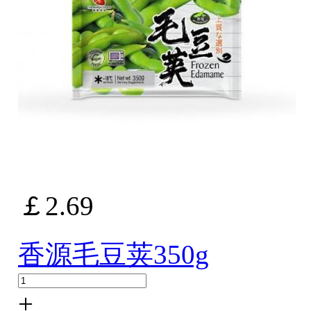
￡2.69
香源毛豆荚350g
+