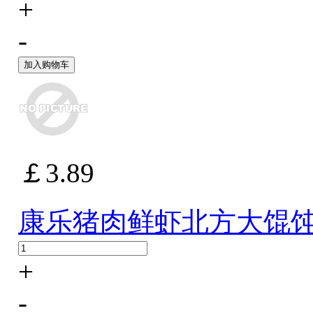
+
-
加入购物车
￡3.89
康乐猪肉鲜虾北方大馄饨1
+
-