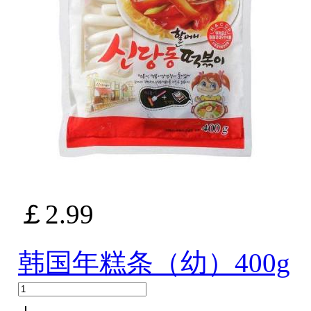
￡2.99
韩国年糕条（幼）400g