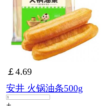
￡4.69
安井 火锅油条500g
+