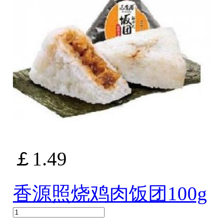
￡1.49
香源照烧鸡肉饭团100g