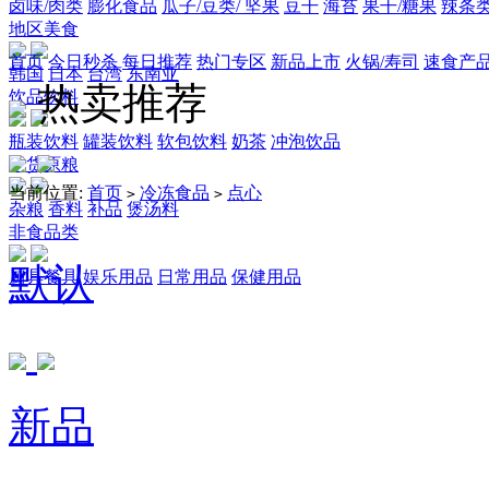
卤味/肉类
膨化食品
瓜子/豆类/ 坚果
豆干
海苔
果干/糖果
辣条
地区美食
首页
今日秒杀
每日推荐
热门专区
新品上市
火锅/寿司
速食产
韩国
日本
台湾
东南亚
热卖推荐
饮品饮料
瓶装饮料
罐装饮料
软包饮料
奶茶
冲泡饮品
干货原粮
当前位置:
首页
冷冻食品
点心
>
>
杂粮
香料
补品
煲汤料
非食品类
默认
厨具餐具
娱乐用品
日常用品
保健用品
新品