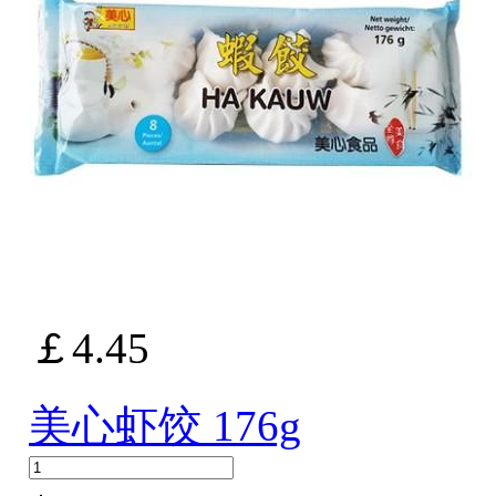
￡4.45
美心虾饺 176g