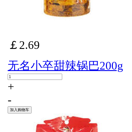
￡2.69
无名小卒甜辣锅巴200g
+
-
加入购物车