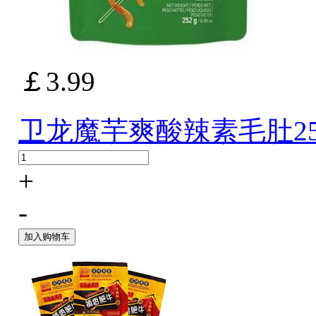
￡3.99
卫龙魔芋爽酸辣素毛肚25
+
-
加入购物车