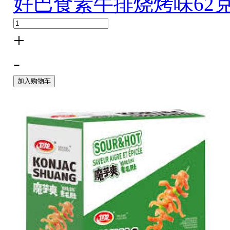
好巴食素牛排烧烤味62
+
-
加入购物车