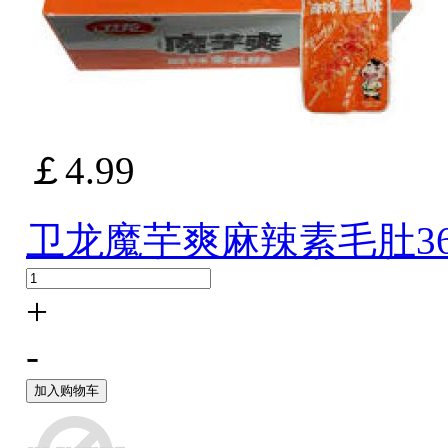
￡4.99
卫龙魔芋爽麻辣素毛肚36
+
-
加入购物车