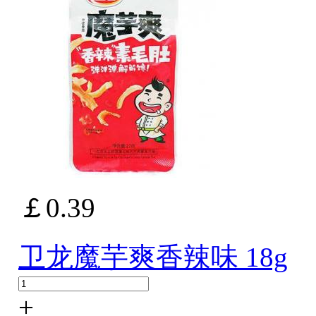
￡0.39
卫龙魔芋爽香辣味 18g
+