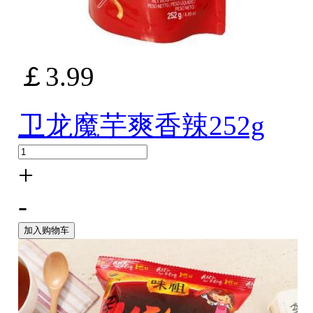
￡3.99
卫龙魔芋爽香辣252g
+
-
加入购物车