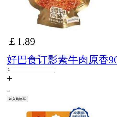
￡1.89
好巴食订影素牛肉原香90
+
-
加入购物车