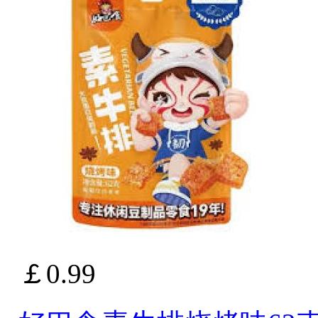
￡0.99