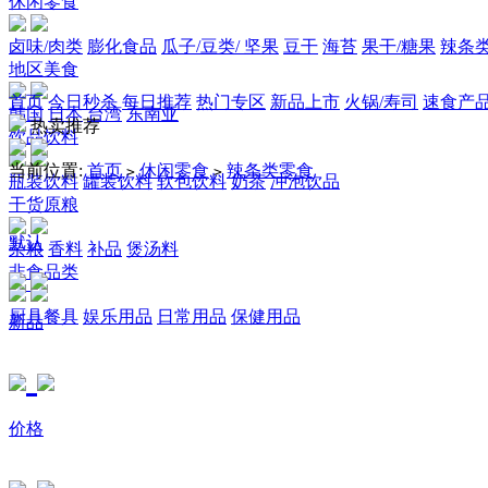
休闲零食
卤味/肉类
膨化食品
瓜子/豆类/ 坚果
豆干
海苔
果干/糖果
辣条
地区美食
首页
今日秒杀
每日推荐
热门专区
新品上市
火锅/寿司
速食产
韩国
日本
台湾
东南亚
热卖推荐
饮品饮料
当前位置:
首页
休闲零食
辣条类零食
>
>
瓶装饮料
罐装饮料
软包饮料
奶茶
冲泡饮品
干货原粮
默认
杂粮
香料
补品
煲汤料
非食品类
厨具餐具
娱乐用品
日常用品
保健用品
新品
价格