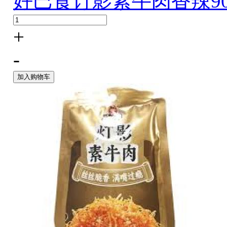
好巴食订影素牛肉香辣90
+
-
加入购物车