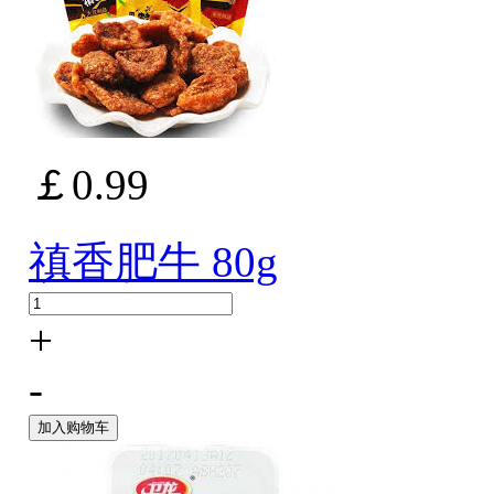
￡0.99
禛香肥牛 80g
+
-
加入购物车