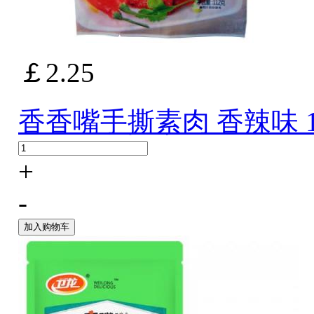
￡2.25
香香嘴手撕素肉 香辣味 1
+
-
加入购物车