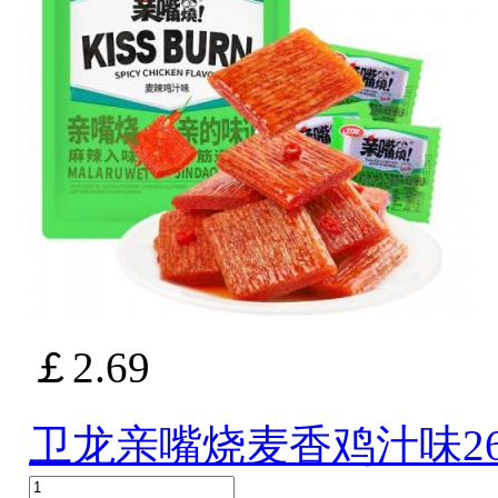
￡2.69
卫龙亲嘴烧麦香鸡汁味26