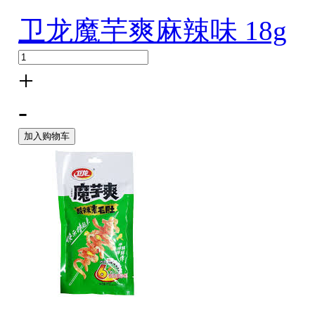
卫龙魔芋爽麻辣味 18g
+
-
加入购物车