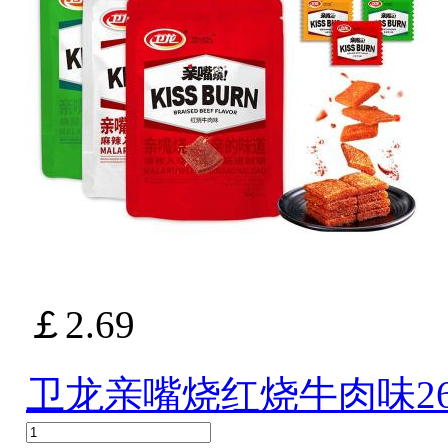
￡2.69
卫龙亲嘴烧红烧牛肉味26