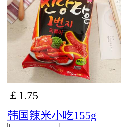
￡1.75
韩国辣米小吃155g