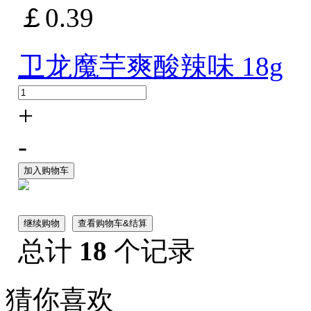
￡0.39
卫龙魔芋爽酸辣味 18g
+
-
加入购物车
继续购物
查看购物车&结算
总计
18
个记录
猜你喜欢