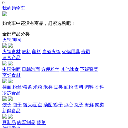
0
我的购物车
购物车中还没有商品，赶紧选购吧！
全部产品分类
火锅/寿司
火锅食材
底料
蘸料
自煮火锅
火锅用具
寿司
速食产品
中国泡面
日韩泡面
方便粉丝
其他速食
下饭酱菜
烹饪食材
挂面
粉丝/粉条
米粉
米类
豆类
面粉
酱料
调料
香料
冷冻食品
饺子
包子
馒头/面点
汤圆/粽子
点心
丸子
海鲜
肉类
新鲜食品
豆制品
肉蛋制品
蔬菜