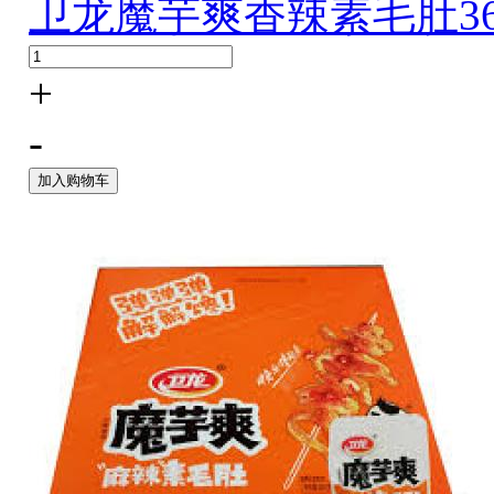
卫龙魔芋爽香辣素毛肚36
+
-
加入购物车